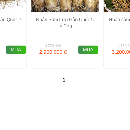
Nhân Sâm tươi Hàn Quốc 5
Nhân sâm
àn Quốc 7
củ /1kg
3,770,000
4,160,0
MUA
MUA
2,900,000
đ
3,200,
1