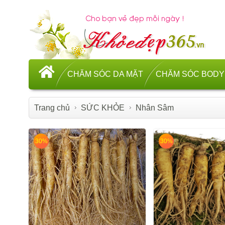
CHĂM SÓC DA MẶT
CHĂM SÓC BODY
Trang chủ
SỨC KHỎE
Nhân Sâm
30%
30%