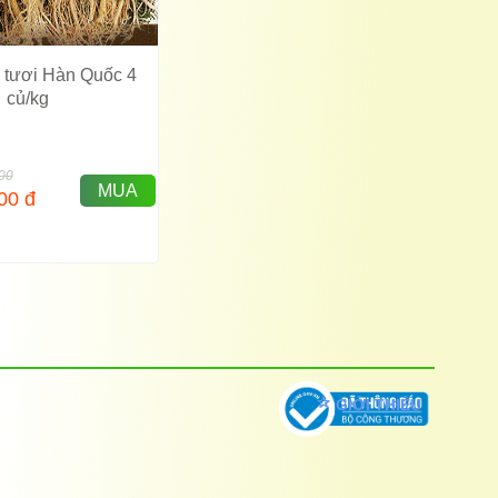
 tươi Hàn Quốc 4
củ/kg
00
MUA
000
đ
GIỚI THIỆU