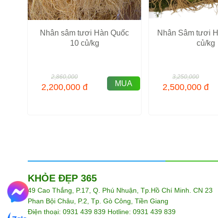
Nhân sâm tươi Hàn Quốc
Nhân Sâm tươi H
10 củ/kg
củ/kg
2,860,000
3,250,000
MUA
2,200,000
đ
2,500,000
đ
KHỎE ĐẸP 365
49 Cao Thắng, P.17, Q. Phú Nhuận, Tp.Hồ Chí Minh. CN 23
Phan Bội Châu, P.2, Tp. Gò Công, Tiền Giang
Điện thoại: 0931 439 839 Hotline: 0931 439 839