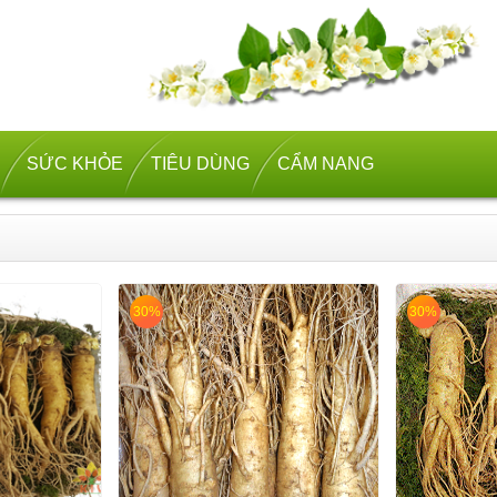
SỨC KHỎE
TIÊU DÙNG
CẨM NANG
30%
30%