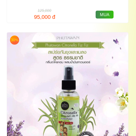
125,000
MUA
95,000
đ
30%