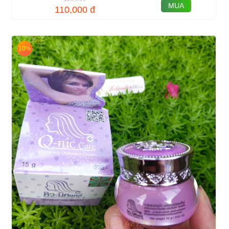
MUA
110,000
đ
10%