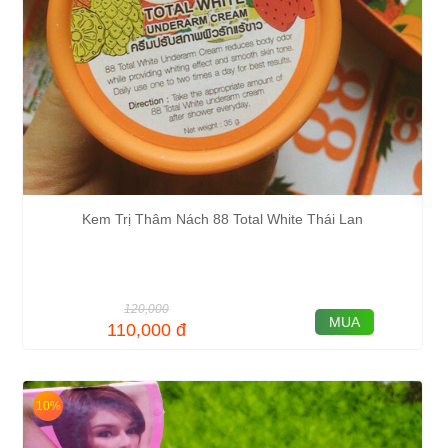
Kem Trị Thâm Nách 88 Total White Thái Lan
120,000
MUA
110,000
đ
10%