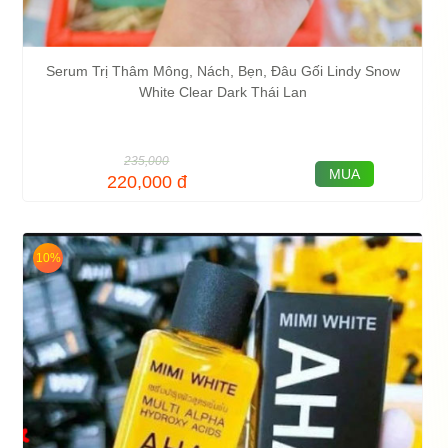
Serum Trị Thâm Mông, Nách, Bẹn, Đâu Gối Lindy Snow
White Clear Dark Thái Lan
235,000
MUA
220,000
đ
10%