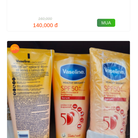
160,000
MUA
140,000
đ
10%