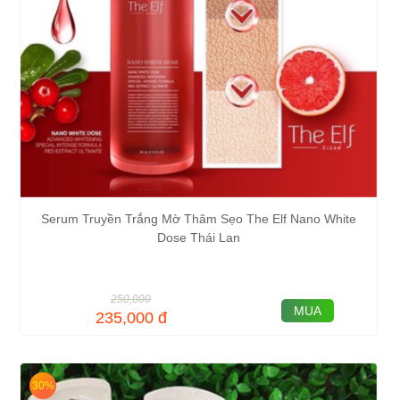
Serum Truyền Trắng Mờ Thâm Sẹo The Elf Nano White
Dose Thái Lan
250,000
MUA
235,000
đ
30%