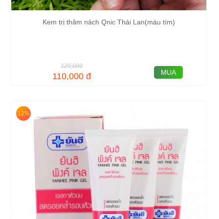
Kem trị thâm nách Qnic Thái Lan(màu tím)
120,000
MUA
110,000
đ
12%