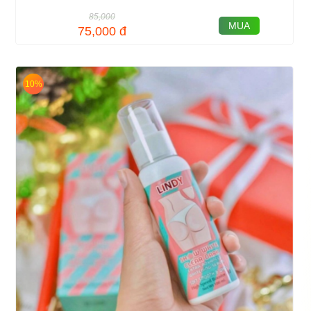
85,000
MUA
75,000
đ
10%