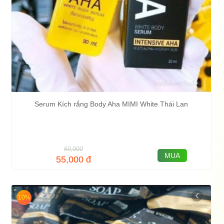
Serum Kích rắng Body Aha MIMI White Thái Lan
60,000
MUA
55,000
đ
10%