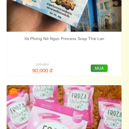
Xà Phòng Nở Ngực Princess Soap Thái Lan
105,000
MUA
90,000
đ
12%