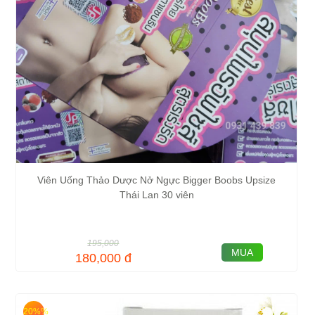
Viên Uống Thảo Dược Nở Ngực Bigger Boobs Upsize
Thái Lan 30 viên
195,000
MUA
180,000
đ
20%%