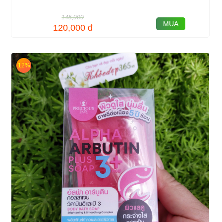
145,000
MUA
120,000
đ
12%