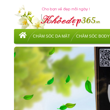
CHĂM SÓC DA MẶT
CHĂM SÓC BODY