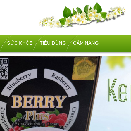
SỨC KHỎE
TIÊU DÙNG
CẨM NANG