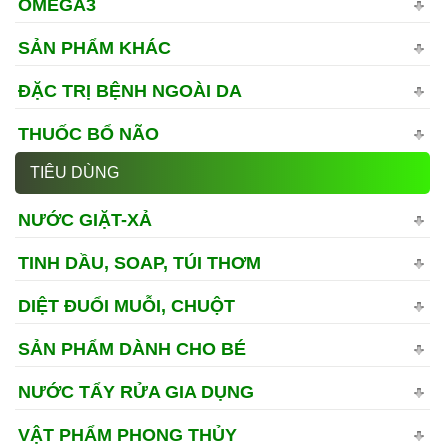
OMEGA3
SẢN PHẨM KHÁC
ĐẶC TRỊ BỆNH NGOÀI DA
THUỐC BỔ NÃO
TIÊU DÙNG
NƯỚC GIẶT-XẢ
TINH DẦU, SOAP, TÚI THƠM
DIỆT ĐUỔI MUỖI, CHUỘT
SẢN PHẨM DÀNH CHO BÉ
NƯỚC TẨY RỬA GIA DỤNG
VẬT PHẨM PHONG THỦY