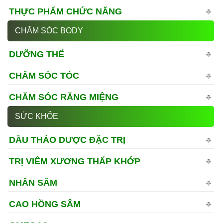
THỰC PHẨM CHỨC NĂNG
CHĂM SÓC BODY
DƯỠNG THỂ
CHĂM SÓC TÓC
CHĂM SÓC RĂNG MIỆNG
SỨC KHỎE
DẦU THẢO DƯỢC ĐẶC TRỊ
TRỊ VIÊM XƯƠNG THẤP KHỚP
NHÂN SÂM
CAO HỒNG SÂM