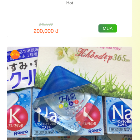
Hot
240,000
MUA
200,000
đ
30%