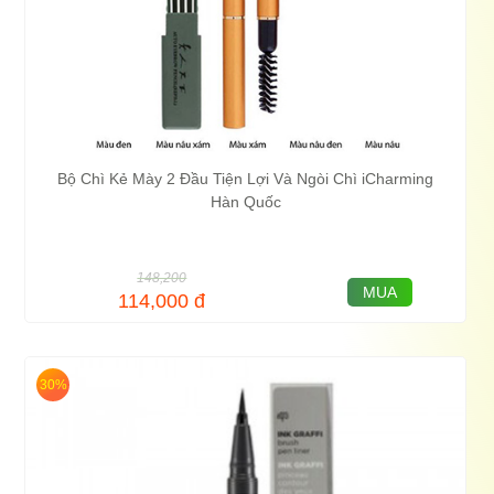
Bộ Chì Kẻ Mày 2 Đầu Tiện Lợi Và Ngòi Chì iCharming
Hàn Quốc
148,200
MUA
114,000
đ
30%