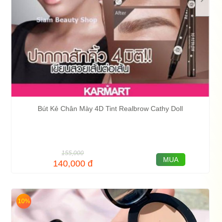
Bút Kẻ Chân Mày 4D Tint Realbrow Cathy Doll
155,000
MUA
140,000
đ
10%