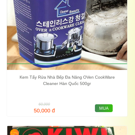
Kem Tẩy Rửa Nhà Bếp Đa Năng OVen CookWare
Cleaner Hàn Quốc 500gr
60,000
MUA
50,000
đ
12%