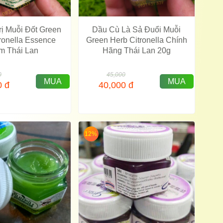
rị Muỗi Đốt Green
Dầu Cù Là Sả Đuổi Muỗi
ronella Essence
Green Herb Citronella Chính
m Thái Lan
Hãng Thái Lan 20g
0
45,000
MUA
MUA
0
đ
40,000
đ
12%