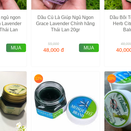
c ngủ ngon
Dầu Cù Là Giúp Ngủ Ngon
Dầu Bôi T
 Lavender
Grace Lavender Chính hãng
Herb Cit
Thái Lan
Thái Lan 20gr
Bal
55,000
48,00
MUA
MUA
48,000
đ
40,00
12%
10%