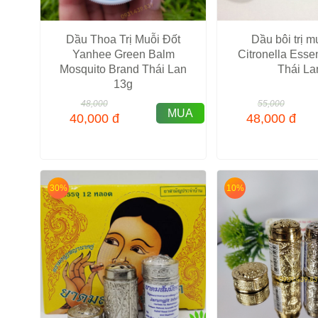
Dầu Thoa Trị Muỗi Đốt
Dầu bôi trị m
Yanhee Green Balm
Citronella Ess
Mosquito Brand Thái Lan
Thái La
13g
48,000
55,000
MUA
40,000
đ
48,000
đ
30%
10%