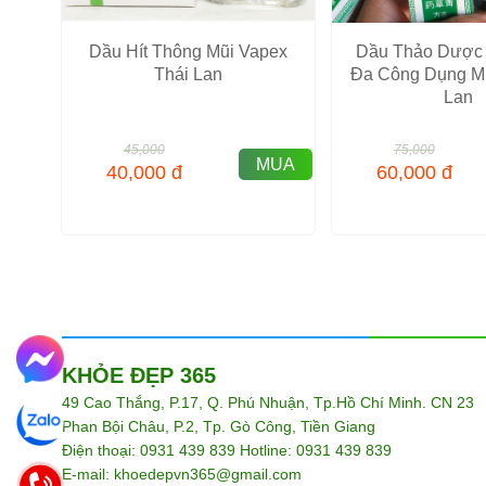
Dầu Hít Thông Mũi Vapex
Dầu Thảo Dược
Thái Lan
Đa Công Dụng Mi
Lan
45,000
75,000
MUA
40,000
đ
60,000
đ
KHỎE ĐẸP 365
49 Cao Thắng, P.17, Q. Phú Nhuận, Tp.Hồ Chí Minh. CN 23
Phan Bội Châu, P.2, Tp. Gò Công, Tiền Giang
Điện thoại: 0931 439 839 Hotline: 0931 439 839
E-mail: khoedepvn365@gmail.com