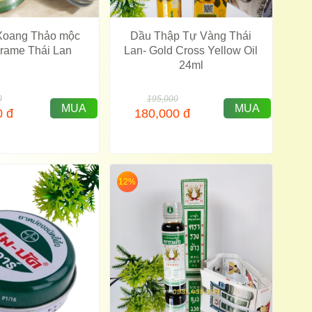
 Xoang Thảo mộc
Dầu Thập Tự Vàng Thái
rame Thái Lan
Lan- Gold Cross Yellow Oil
24ml
0
195,000
MUA
MUA
0
đ
180,000
đ
12%