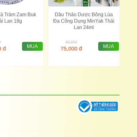
à Tràm Zam Buk
Dầu Thảo Dược Bông Lúa
ái Lan 18g
Đa Công Dụng MinYak Thái
Lan 24ml
0
80,000
MUA
MUA
0
đ
75,000
đ
GIỚI THIỆU