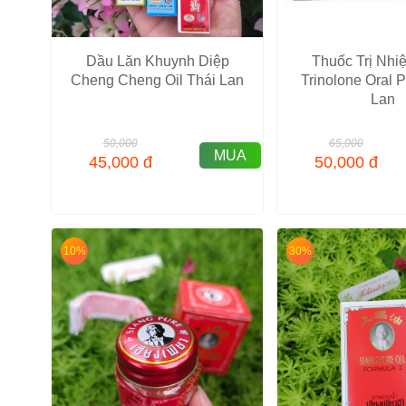
Dầu Lăn Khuynh Diệp
Thuốc Trị Nhi
Cheng Cheng Oil Thái Lan
Trinolone Oral 
Lan
50,000
65,000
MUA
45,000
đ
50,000
đ
10%
30%