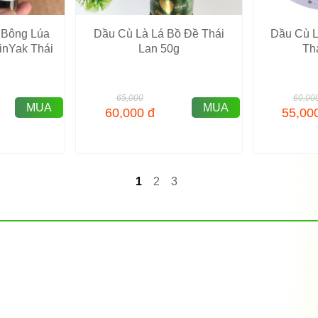
 Bông Lúa
Dầu Cù Là Lá Bồ Đề Thái
Dầu Cù L
nYak Thái
Lan 50g
Th
65,000
60,00
MUA
MUA
60,000
đ
55,00
1
2
3