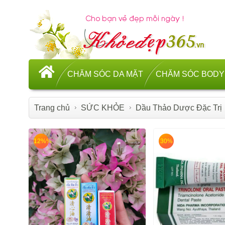
CHĂM SÓC DA MẶT
CHĂM SÓC BODY
Trang chủ
SỨC KHỎE
Dầu Thảo Dược Đặc Trị
12%%
30%