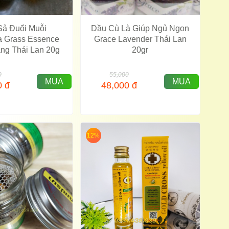
Sả Đuổi Muỗi
Dầu Cù Là Giúp Ngủ Ngon
la Grass Essence
Grace Lavender Thái Lan
ng Thái Lan 20g
20gr
0
55,000
MUA
MUA
0
đ
48,000
đ
12%