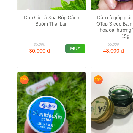
Dầu Cù Là Xoa Bóp Cánh
Dầu cù giúp giấ
Buồm Thái Lan
OTop Sleep Balm
hoa oải hương 
15g
35,000
55,000
MUA
30,000
đ
48,000
đ
12%
30%