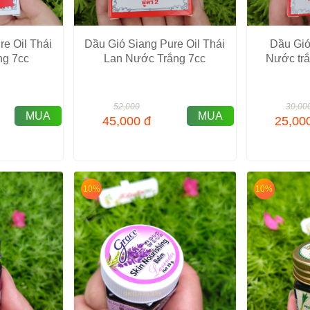
re Oil Thái
Dầu Gió Siang Pure Oil Thái
Dầu Gió
g 7cc
Lan Nước Trắng 7cc
Nước trắ
52,000
30,00
MUA
MUA
45,000
đ
25,00
10%
10%