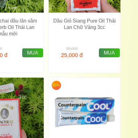
chai dầu lăn sâm
Dầu Gió Siang Pure Oil Thái
rb Oil Thái Lan
Lan Chữ Vàng 3cc
mẫu mới
00
30,000
MUA
MUA
00
đ
25,000
đ
30%