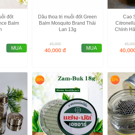
uỗi đốt
Dầu thoa trị muỗi đốt Green
Cao 
ence Balm
Balm Mosquito Brand Thái
Citronel
n
Lan 13g
Chính Hã
45,000
45,00
MUA
MUA
40,000
đ
40,00
30%
12%