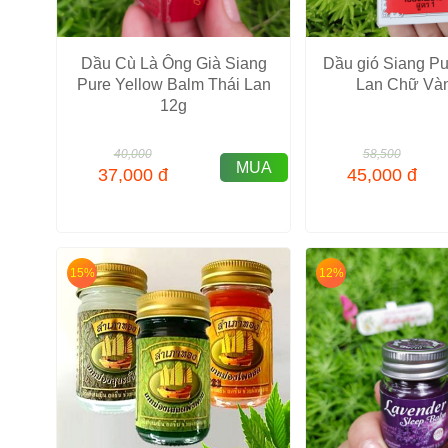
Dầu Cù Là Ông Già Siang
Dầu gió Siang Pu
Pure Yellow Balm Thái Lan
Lan Chữ Vàn
12g
40,000
58,500
MUA
37,000
đ
45,000
đ
15%
12%