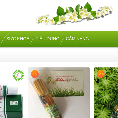
SỨC KHỎE
TIÊU DÙNG
CẨM NANG
30%
12%