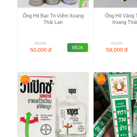
Ống Hít Bạc Trị Viêm Xoang
Ống Hít Vàng 
Thái Lan
Xoang Thái
65,000
65,000
MUA
50,000
đ
58,000
đ
12%
12%