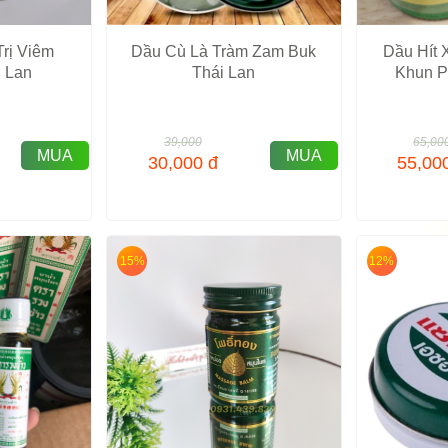
Trị Viêm
Dầu Cù Là Tràm Zam Buk
Dầu Hít
 Lan
Thái Lan
Khun P
39,000
65,00
MUA
MUA
30,000
đ
55,00
15%
12%