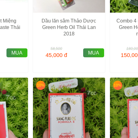
ệt Miệng
Dầu lăn sâm Thảo Dược
Combo 4 
Paste Thái
Green Herb Oil Thái Lan
Green He
2018
58,500
180,0
MUA
MUA
45,000
đ
150,0
10%
10%