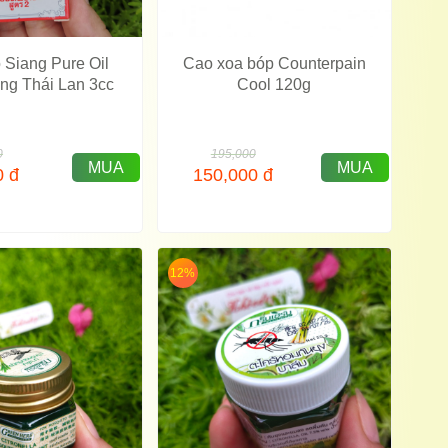
Cao xoa bóp Counterpain
 Siang Pure Oil
Cool 120g
ng Thái Lan 3cc
195,000
0
MUA
MUA
150,000
đ
0
đ
12%