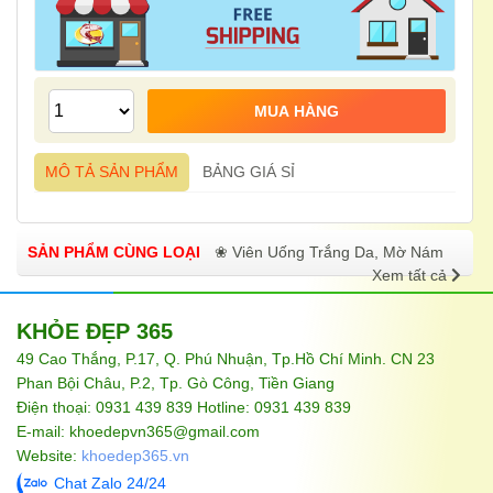
MÔ TẢ SẢN PHẨM
BẢNG GIÁ SỈ
SẢN PHẨM CÙNG LOẠI
❀ Viên Uống Trắng Da, Mờ Nám
Xem tất cả
KHỎE ĐẸP 365
49 Cao Thắng, P.17, Q. Phú Nhuận, Tp.Hồ Chí Minh. CN 23
Phan Bội Châu, P.2, Tp. Gò Công, Tiền Giang
Điện thoại: 0931 439 839 Hotline: 0931 439 839
E-mail: khoedepvn365@gmail.com
Website:
khoedep365.vn
Chat Zalo 24/24