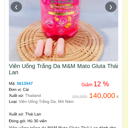
❮
❯
Viên Uống Trắng Da M&M Mato Gluta Thái
Lan
12
%
Mã:
5613547
Giảm
Đơn vị: Cái
140,000
Xuất xứ:
Thailand
150,000
đ
Loại:
Viên Uống Trắng Da, Mờ Nám
Xuất xứ: Thái Lan
Đóng gói: Hủ 30 viên
Viên uống trắng da M&M Mato Gluta Thái Lan
dành cho