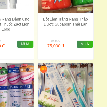
 Răng Dành Cho
Bột Làm Trắng Răng Thảo
 Thuốc Zact Lion
Dược Supaporn Thái Lan
160g
0
85,000
MUA
MUA
0
đ
75,000
đ
30%