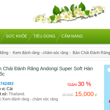
SỨC KHỎE
TIÊU DÙNG
CẨM NANG
iệng
Kem đánh răng - chăm sóc răng
Bàn Chải Đánh Răng
n Chải Đánh Răng Andongi Super Soft Hàn
ốc
30
%
742493
Giảm
 vị: Cái
15,000
t xứ:
Thailand.
20,000
đ
i:
Kem đánh răng - chăm sóc răng