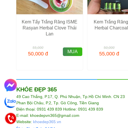
Kem Tẩy Trắng Răng ISME
Kem Trắng Răng
Rasyan Herbal Clove Thái
Herbal Charcoal
Lan
55,000
50,000
MUA
50,000
đ
55,000
đ
KHỎE ĐẸP 365
49 Cao Thắng, P.17, Q. Phú Nhuận, Tp.Hồ Chí Minh. CN 23
Phan Bội Châu, P.2, Tp. Gò Công, Tiền Giang
Điện thoại: 0931 439 839 Hotline: 0931 439 839
E-mail: khoedepvn365@gmail.com
Website:
khoedep365.vn