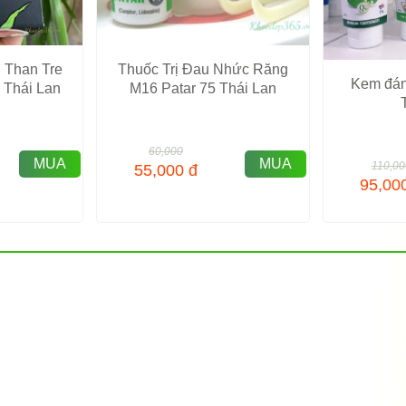
 Than Tre
Thuốc Trị Đau Nhức Răng
Kem đán
 Thái Lan
M16 Patar 75 Thái Lan
60,000
MUA
MUA
110,00
55,000
đ
95,00