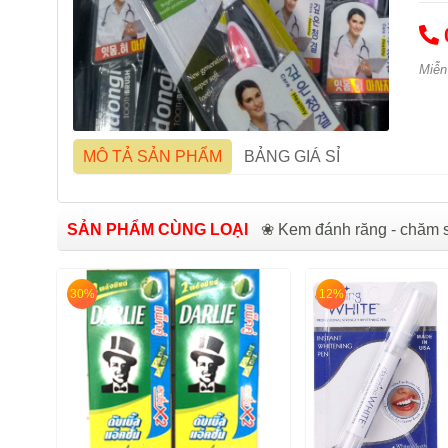
Miễn
MÔ TẢ SẢN PHẨM
BẢNG GIÁ SỈ
SẢN PHẨM CÙNG LOẠI
❀ Kem đánh răng - chăm 
30%
12%