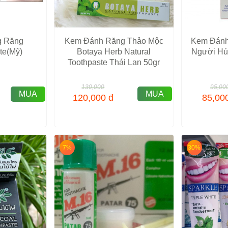
g Răng
Kem Đánh Răng Thảo Mộc
Kem Đánh
te(Mỹ)
Botaya Herb Natural
Người Hút
Toothpaste Thái Lan 50gr
130,000
95,00
MUA
MUA
120,000
đ
85,00
7%
30%