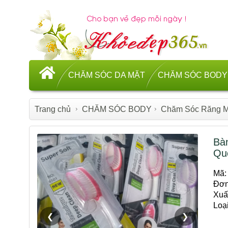
CHĂM SÓC DA MẶT
CHĂM SÓC BODY
Trang chủ
CHĂM SÓC BODY
Chăm Sóc Răng M
Bà
Qu
Mã:
Đơn
Xuấ
Loạ
❮
❯