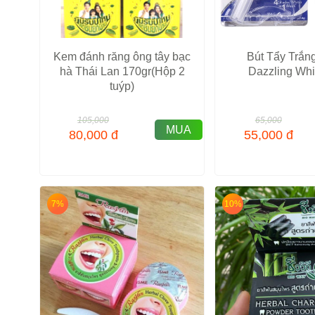
Kem đánh răng ông tây bạc
Bút Tẩy Trắn
hà Thái Lan 170gr(Hộp 2
Dazzling Whi
tuýp)
105,000
65,000
MUA
80,000
đ
55,000
đ
7%
10%