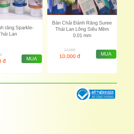
Bàn Chải Đánh Răng Suree
h răng Sparkle-
Thái Lan Lông Siêu Mềm
Thái Lan
0.01 mm
13,000
MUA
0
10,000
đ
MUA
0
đ
GIỚI THIỆU